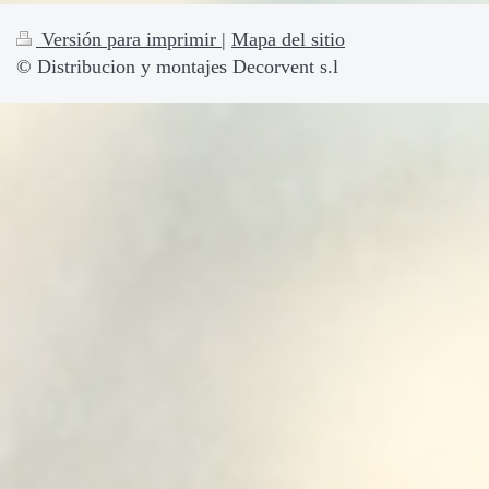
Versión para imprimir
|
Mapa del sitio
© Distribucion y montajes Decorvent s.l