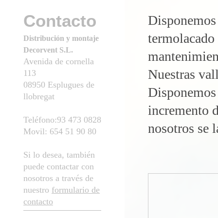
Contacto
Disponemos t
termolacado 
Distribución y montaje
Decorvent S.L.
mantenimiento
Avenida de cornella
Nuestras val
113
08950 Esplugues de
Disponemos d
llobregat
incremento d
Teléfono:93 473 0828
nosotros se 
Movil: 654 51 90 80
Si lo desea, también
puede contactar con
nosotros a través de
nuestro
formulario de
contacto